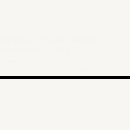
Serviesset Casano Atelier
bestsellers 36-delig
€ 535,00
7 van de 7 producten bekeken