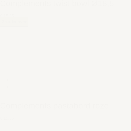
Complements twist bowl Ø18,5
€ 15,95
2 stuks over
Complements pastabord roze
€ 15,95