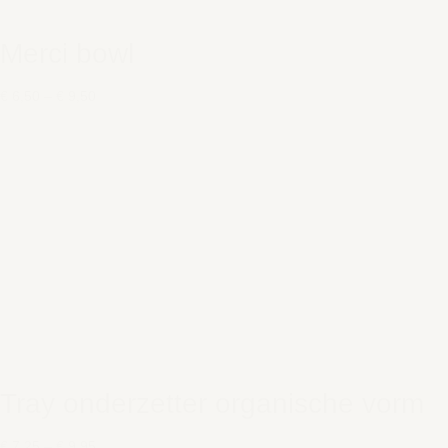
Merci bowl
€ 6,50
–
€ 9,50
Tray onderzetter organische vorm
€ 7,25
–
€ 9,95