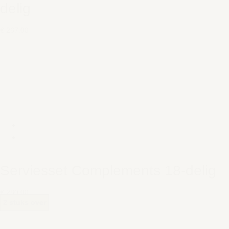
delig
€ 267,00
Serviesset Complements 18-delig
€ 280,00
2 stuks over