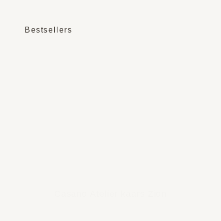
Bestsellers
Casano Atelier kaars Zion