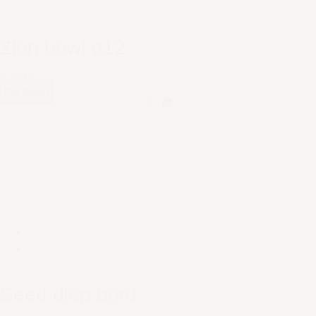
Zion bowl ø12
€ 18,15
Pre Order
Seed diep bord