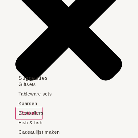
Suggesties
Giftsets
Tableware sets
Kaarsen
Bestsellers
Zoeken
Fish & fish
Cadeaulijst maken