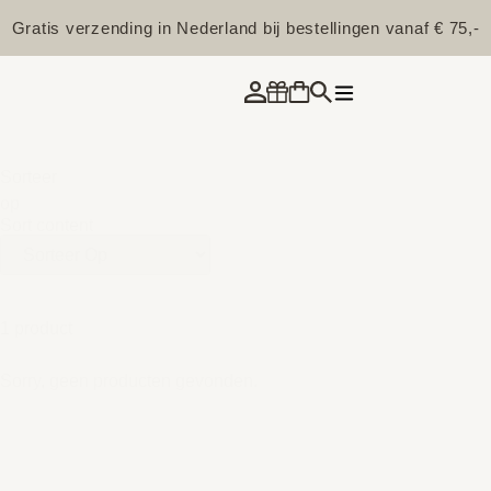
Gratis verzending in Nederland bij bestellingen vanaf € 75,-
Sorteer
op
Sort content
1 product
Sorry, geen producten gevonden.