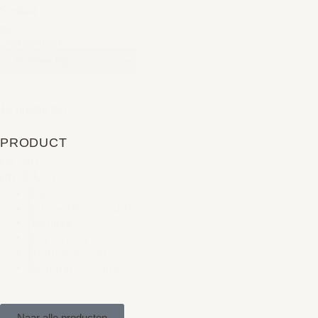
Sorteer
op
Sort content
16 producten
PRODUCT
FILTER
PRODUCT
Bestsellers
Glaswerk en vazen
Keuken
Nieuwe items
Tableware sets
Woonaccessoires
Naar alle producten