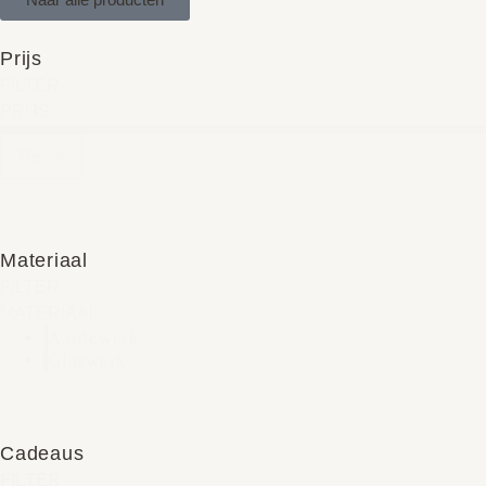
Prijs
FILTER
PRIJS
Reset
Materiaal
FILTER
MATERIAAL
Aardewerk
Glaswerk
Cadeaus
FILTER