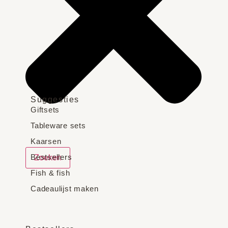
Suggesties
Giftsets
Tableware sets
Kaarsen
Bestsellers
Zoeken
Fish & fish
Cadeaulijst maken