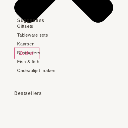
Suggesties
Giftsets
Tableware sets
Kaarsen
Bestsellers
Zoeken
Fish & fish
Cadeaulijst maken
Bestsellers