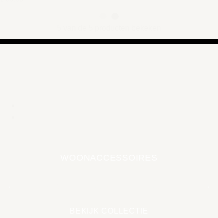
5 van de 5 producten bekeken
WOONACCESSOIRES
EARTH COLLECTIE
BEKIJK COLLECTIE