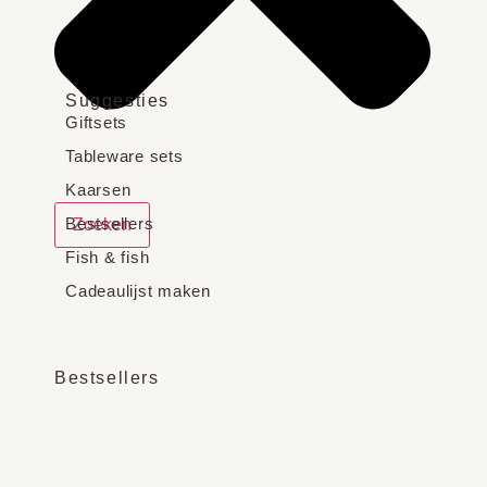
Suggesties
Giftsets
Tableware sets
Kaarsen
Bestsellers
Zoeken
Fish & fish
Cadeaulijst maken
Bestsellers