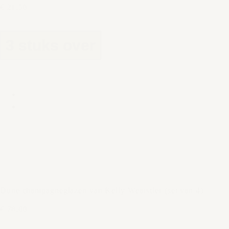
€ 21,50
3 stuks over
Dune champagneglazen van Kelly Wearstler (set van 4)
€ 78,00