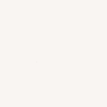
Edge side plate Ø15 Ivory gold
€ 13,95