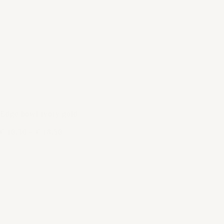
Edge bowl ivory gold
€ 10,30
–
€ 18,50