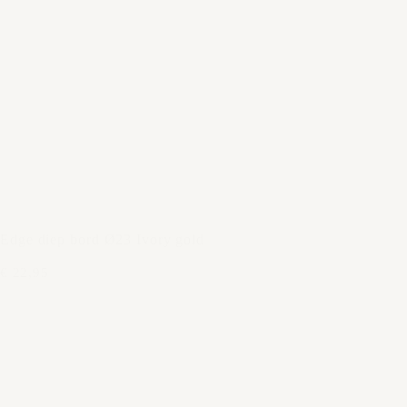
Edge diep bord Ø23 Ivory gold
€ 22,95