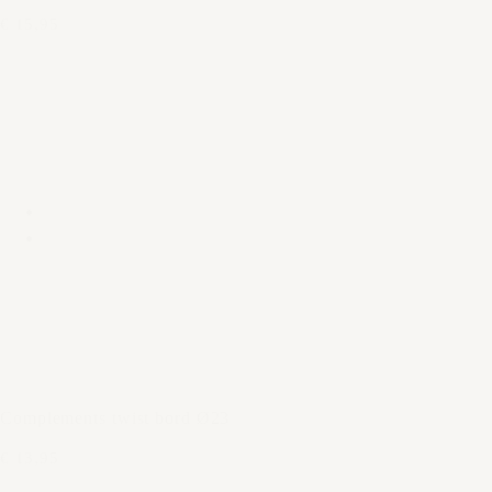
€ 15,95
Complements twist bord Ø23
€ 13,95