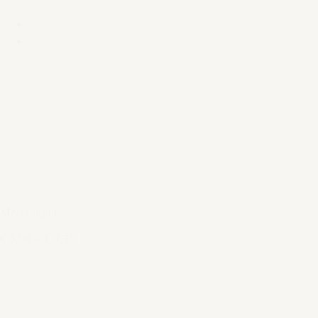
Merci lepel
€ 8,00
–
€ 9,50