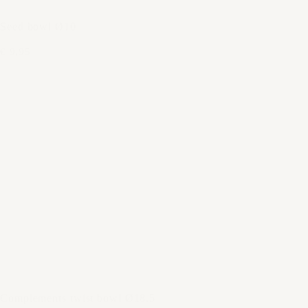
Seed bowl Ø10
€ 9,95
Complements twist bowl Ø18,5