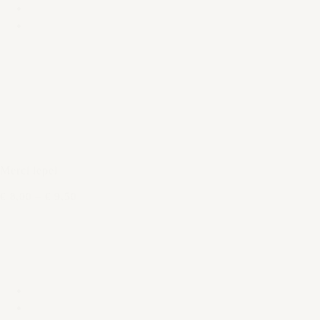
Merci lepel
€ 8,00
–
€ 9,50