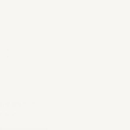
€ 13,95
Seed bord Ø15,5
€ 12,95