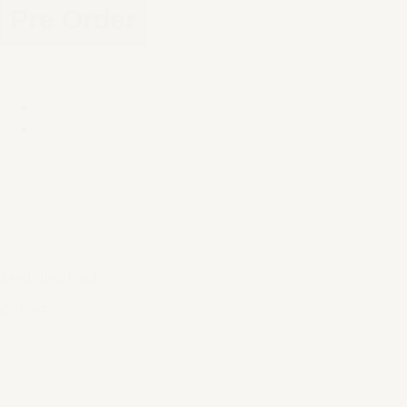
Pre Order
Seed diep bord
€ 18,95