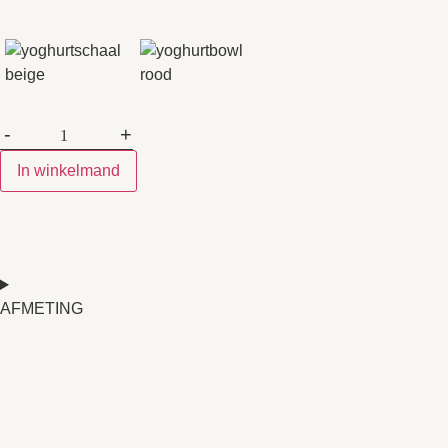
-
+
In winkelmand
AFMETING