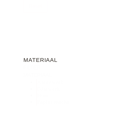
Reset
MATERIAAL
FILTER
MATERIAAL
Aardewerk
Glaswerk
Hout
Papier maché