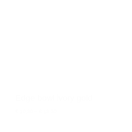
Edge bowl ivory gold
€ 10,30
–
€ 18,50