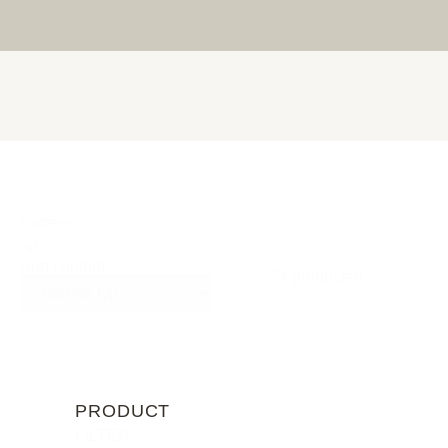
Sorteer
op
Sort content
74 producten
PRODUCT
FILTER