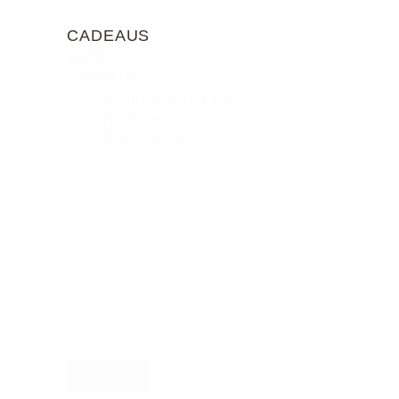
CADEAUS
FILTER
CADEAUS
Cadeau boven € 50
Cadeau tot € 25
Cadeau tot € 50
RESET