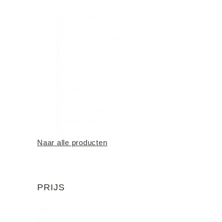
PRODUCT
Bestsellers
Borden
Borrel- en serveerplank
Giftsets
Glaswerk en vazen
Kaarsen
Keuken
Kommen
Kopjes
Nieuwe items
Tableware sets
Woonaccessoires
Naar alle producten
PRIJS
FILTER
PRIJS