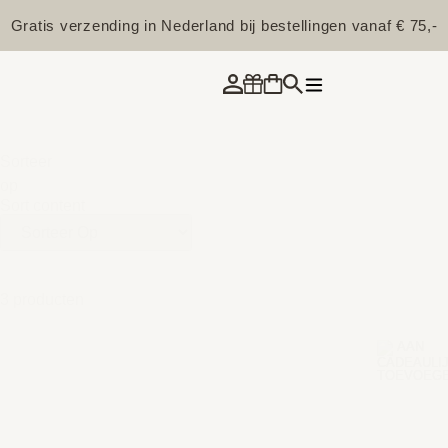
Gratis verzending in Nederland bij bestellingen vanaf € 75,-
Sorteer
op
Sort content
3 producten