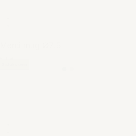
Merci mug Ø7,5
€ 10,50
2 stuks over