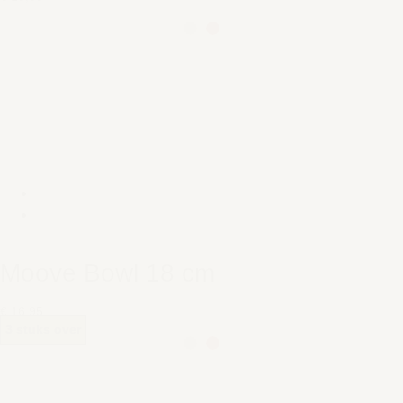
Moove Bowl 18 cm
€ 16,95
3 stuks over