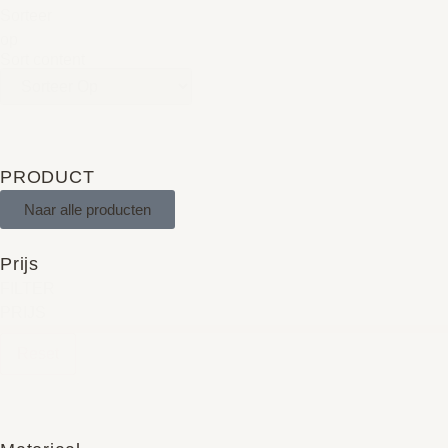
Sorteer
op
Sort content
PRODUCT
Naar alle producten
Prijs
FILTER
PRIJS
Reset