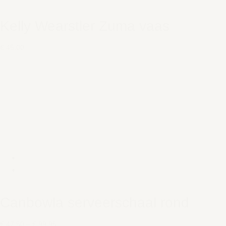
Kelly Wearstler Zuma vaas
€ 45,00
Canbowla serveerschaal rond
€ 47,50
–
€ 99,95