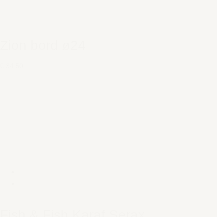
Zion bord ø24
€ 34,50
Fish & Fish Karaf Serax