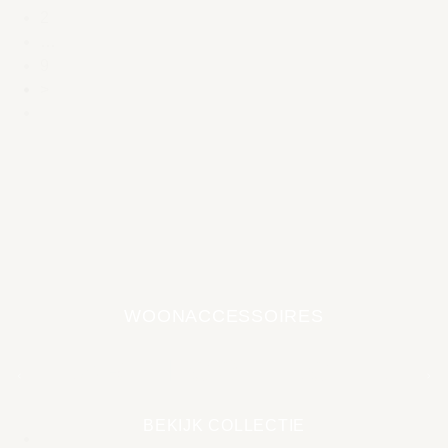
2
…
9
>
WOONACCESSOIRES
EARTH COLLECTIE
BEKIJK COLLECTIE