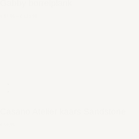
Gabby borrelplank
€ 57,95
–
€ 113,95
Casano Atelier kaars Sandstone
€ 59,95