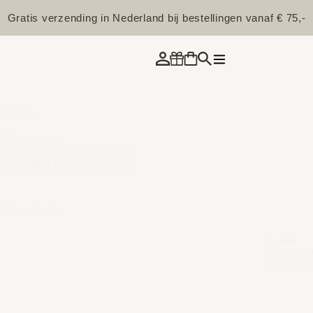
Gratis verzending in Nederland bij bestellingen vanaf € 75,-
Sorteer
op
Sort content
74 producten