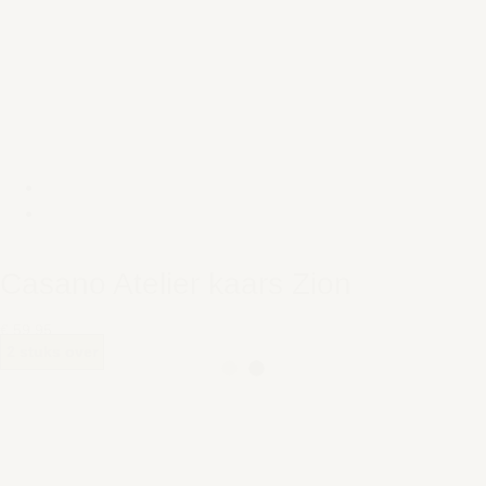
Casano Atelier kaars Zion
€ 59,95
2 stuks over