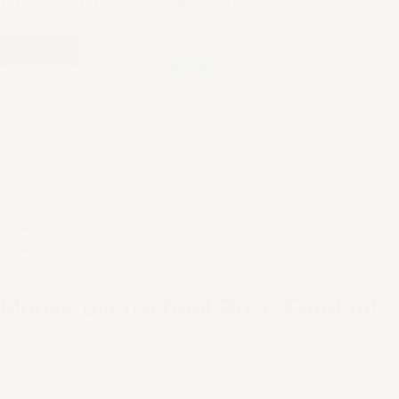
€ 35,50
1 stuk over
Moove ovenschaal Rose Fondant
€ 35,95