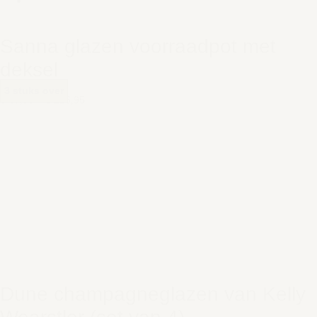
Sanna glazen voorraadpot met
deksel
3 stuks over
€ 67,95
–
€ 126,95
Dune champagneglazen van Kelly