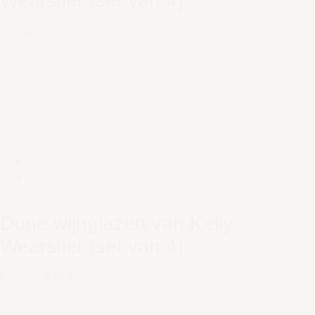
Wearstler (set van 4)
€ 78,00
Dune wijnglazen van Kelly
Wearstler (set van 4)
€ 90,00
–
€ 96,00