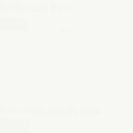
Earth schaal Serax
€ 232,00
2 stuks over
Pure bestek 24-delig Stone
Washed
2 stuks over