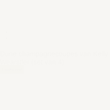
Dune champagnecoupes van Kelly
Wearstler (set van 4)
2 stuks over
€ 98,00