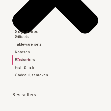
Suggesties
Giftsets
Tableware sets
Kaarsen
Bestsellers
Zoeken
Fish & fish
Cadeaulijst maken
Bestsellers