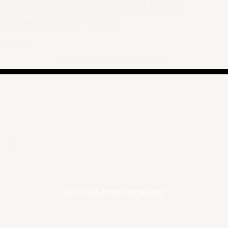
Glazenset Dune Serax Kelly
Wearstler 20-delig
€ 380,00
1 van de 1 producten bekeken
WOONACCESSOIRES
EARTH COLLECTIE