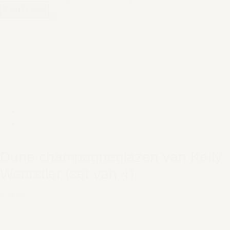
3 stuks over
€ 56,00
–
€ 62,00
Dune champagneglazen van Kelly
Wearstler (set van 4)
€ 78,00