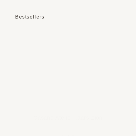
Bestsellers
Casano Atelier kaars Zion