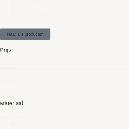
Glaswerk en vazen
Keuken
Woonaccessoires
Naar alle producten
Prijs
FILTER
PRIJS
Reset
Materiaal
FILTER
MATERIAAL
Glaswerk