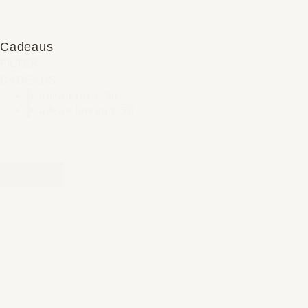
Cadeaus
FILTER
CADEAUS
Cadeau tot € 50
Cadeau boven € 50
RESET