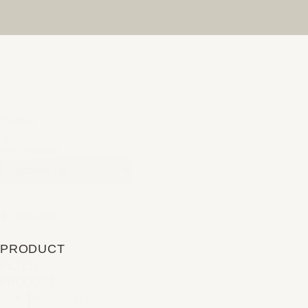
Sorteer
op
Sort content
4 producten
PRODUCT
FILTER
PRODUCT
Bestsellers