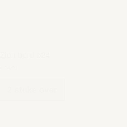
Zion bord ø24
€ 34,50
2 stuks over