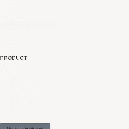
Sorteer
op
Sort content
16 producten
PRODUCT
FILTER
PRODUCT
Bestsellers
Glaswerk en vazen
Keuken
Nieuwe items
Tableware sets
Woonaccessoires
Naar alle producten