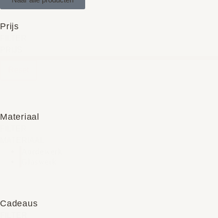
Prijs
FILTER
PRIJS
Reset
Materiaal
FILTER
MATERIAAL
Aardewerk
Glaswerk
Cadeaus
FILTER