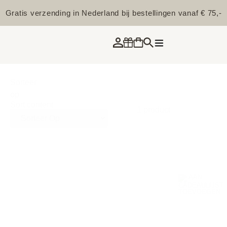
Gratis verzending in Nederland bij bestellingen vanaf € 75,-
Sorteer
op
Sort content
1 product