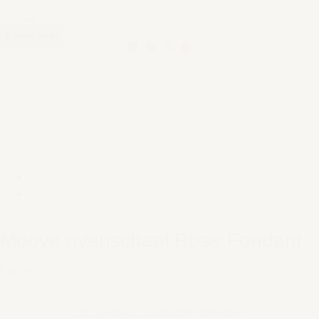
€ 29,95
1 stuk over
Moove ovenschaal Rose Fondant
€ 35,95
23 van de 23 producten bekeken