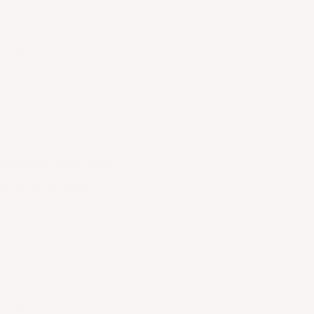
Edge bowl ivory gold
€ 10,30
–
€ 18,50