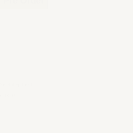
Pre Order
Seed diep bord
€ 18,95