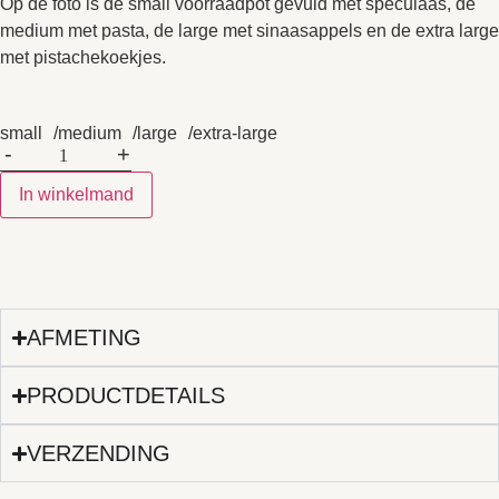
Op de foto is de small voorraadpot gevuld met speculaas, de
medium met pasta, de large met sinaasappels en de extra large
met pistachekoekjes.
small
medium
large
extra-large
-
+
In winkelmand
AFMETING
PRODUCTDETAILS
VERZENDING