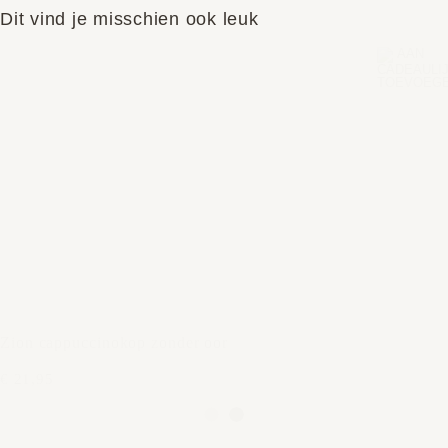
Dit vind je misschien ook leuk
Zion cappuccinokop zonder oor
€ 21,95