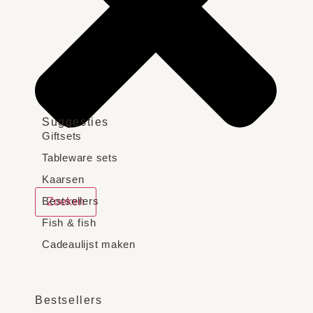
Suggesties
Giftsets
Tableware sets
Kaarsen
Bestsellers
Zoeken
Fish & fish
Cadeaulijst maken
Bestsellers