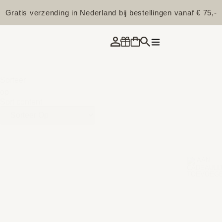
Gratis verzending in Nederland bij bestellingen vanaf € 75,-
Sorteer
op
Sort content