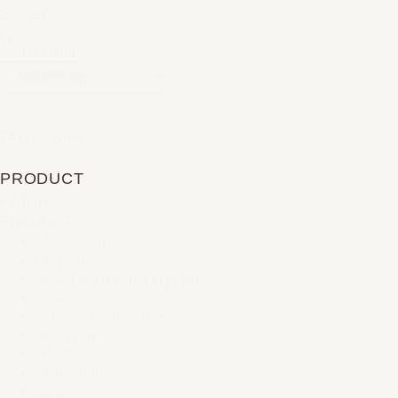
Sorteer
op
Sort content
74 producten
PRODUCT
FILTER
PRODUCT
Bestsellers
Borden
Borrel- en serveerplank
Giftsets
Glaswerk en vazen
Kaarsen
Keuken
Kommen
Kopjes