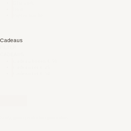
Glaswerk
Hout
Papier maché
Cadeaus
FILTER
CADEAUS
Cadeau boven € 50
Cadeau tot € 25
Cadeau tot € 50
RESET
Sorry, geen producten gevonden.