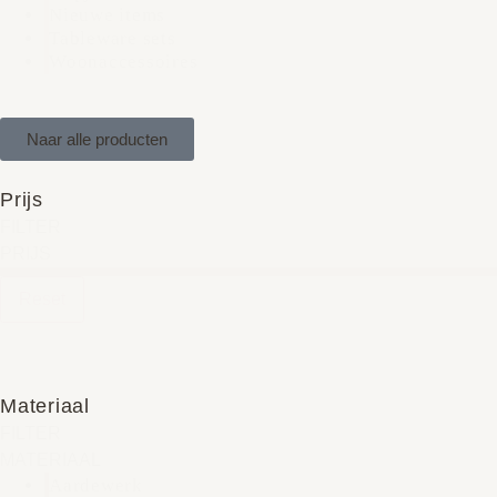
Nieuwe items
Tableware sets
Woonaccessoires
Naar alle producten
Prijs
FILTER
PRIJS
Reset
Materiaal
FILTER
MATERIAAL
Aardewerk