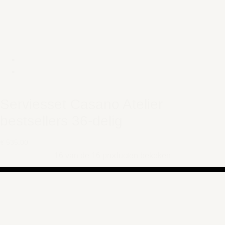
Serviesset Casano Atelier
bestsellers 36-delig
€ 535,00
16 van de 16 producten bekeken