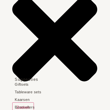
Suggesties
Giftsets
Tableware sets
Kaarsen
Bestsellers
Zoeken