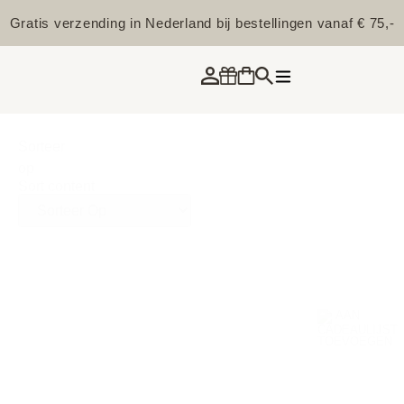
Gratis verzending in Nederland bij bestellingen vanaf € 75,-
Sorteer
op
Sort content