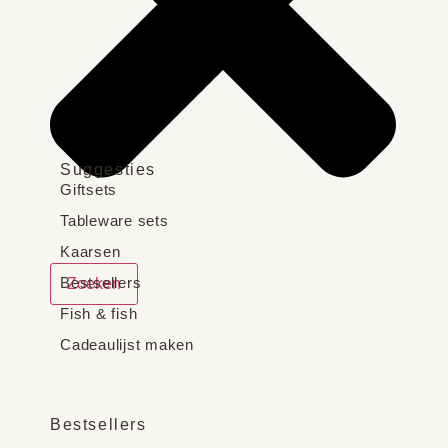
Suggesties
Giftsets
Tableware sets
Kaarsen
Bestsellers
Zoeken
Fish & fish
Cadeaulijst maken
Bestsellers