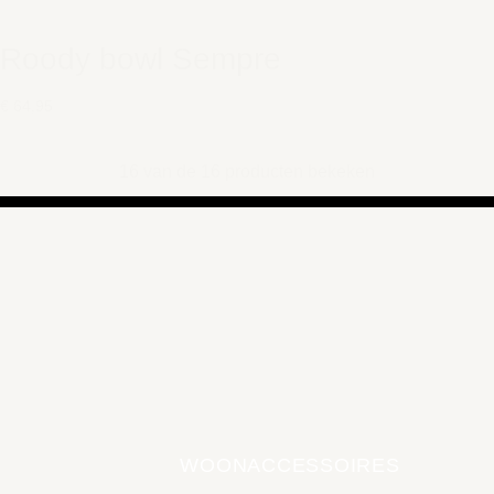
Roody bowl Sempre
€ 64,95
16 van de 16 producten bekeken
WOONACCESSOIRES