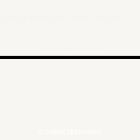
Sanna vaas extra large Sempre
€ 169,95
1 van de 1 producten bekeken
WOONACCESSOIRES