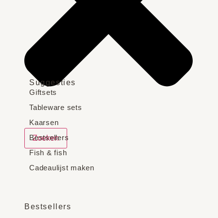
Suggesties
Giftsets
Tableware sets
Kaarsen
Bestsellers
Zoeken
Fish & fish
Cadeaulijst maken
Bestsellers