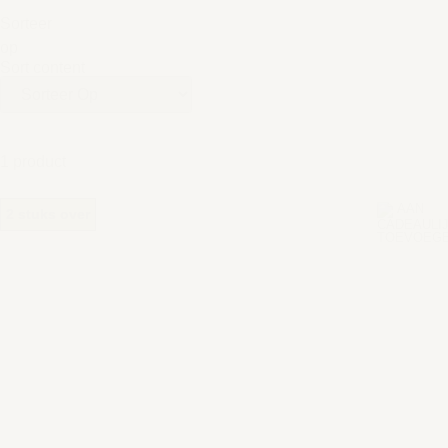
Sorteer
op
Sort content
1 product
2 stuks over