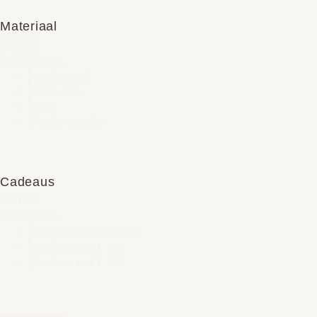
Materiaal
FILTER
MATERIAAL
Aardewerk
Glaswerk
Hout
Papier maché
Cadeaus
FILTER
CADEAUS
Cadeau boven € 50
Cadeau tot € 25
Cadeau tot € 50