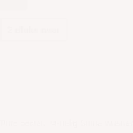
RESET
2 stuks over
Pure bestek 24-delig Stone Washe