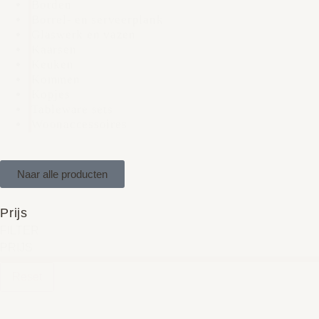
Borden
Borrel- en serveerplank
Glaswerk en vazen
Kaarsen
Keuken
Kommen
Kopjes
Tableware sets
Woonaccessoires
Naar alle producten
Prijs
FILTER
PRIJS
Reset