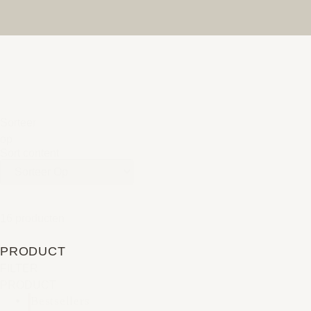
Sorteer
op
Sort content
16 producten
PRODUCT
FILTER
PRODUCT
Bestsellers