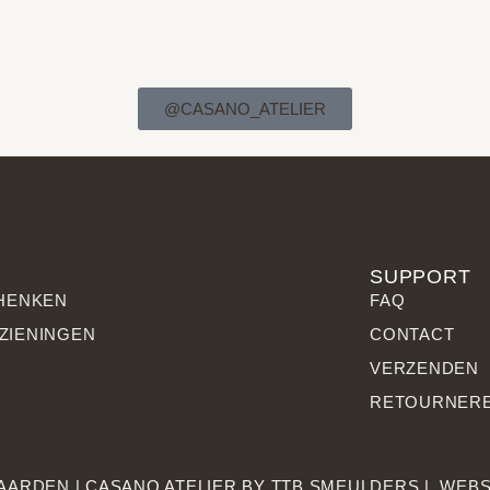
@CASANO_ATELIER
SUPPORT
CHENKEN
FAQ
ZIENINGEN
CONTACT
VERZENDEN
RETOURNER
AARDEN
| CASANO ATELIER BY
TTB SMEULDERS
|
WEBS