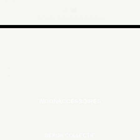
1 van de 1 producten bekeken
WOONACCESSOIRES
EARTH COLLECTIE
BEKIJK COLLECTIE