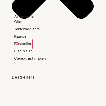
Suggesties
Giftsets
Tableware sets
Kaarsen
Bestsellers
Zoeken
Fish & fish
Cadeaulijst maken
Bestsellers