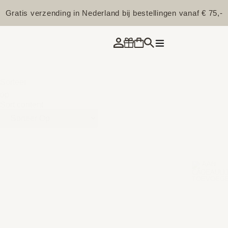
Gratis verzending in Nederland bij bestellingen vanaf € 75,-
Sorteer
op
Sort content