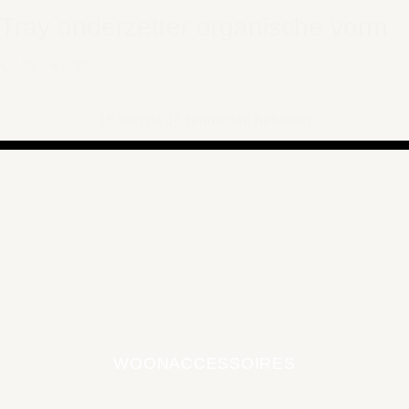
Tray onderzetter organische vorm
€ 7,25
–
€ 9,95
16 van de 16 producten bekeken
WOONACCESSOIRES