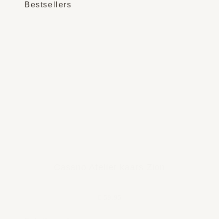
Bestsellers
Casano Atelier kaars Zion
€ 59,95