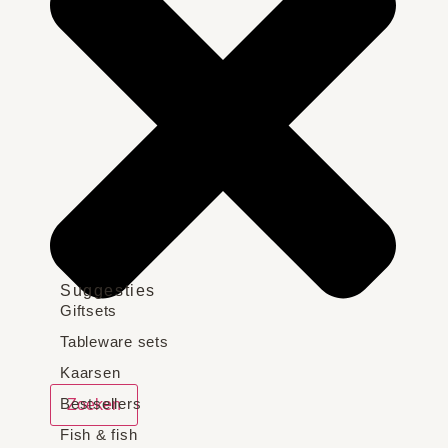
Suggesties
Giftsets
Tableware sets
Kaarsen
Bestsellers
Zoeken
Fish & fish