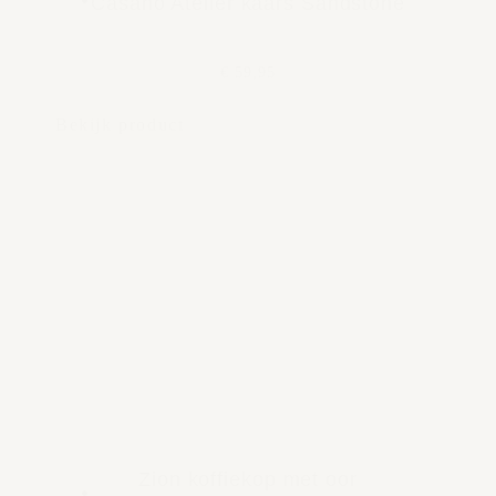
Casano Atelier kaars Sandstone
€ 59,95
Bekijk product
Zion koffiekop met oor