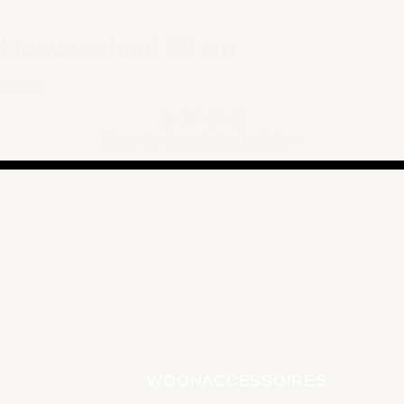
Moove schaal 29 cm
€ 29,95
2 van de 2 producten bekeken
WOONACCESSOIRES