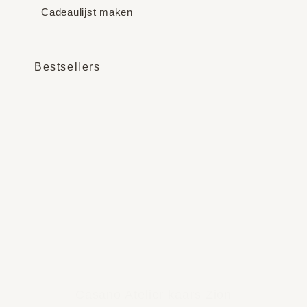
Cadeaulijst maken
Bestsellers
Casano Atelier kaars Zion