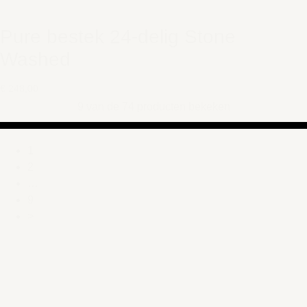
Pure bestek 24-delig Stone
Washed
€ 248,00
9 van de 74 producten bekeken
1
2
…
9
>