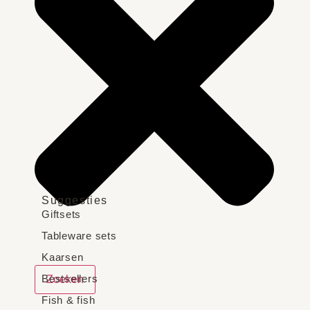
Suggesties
Giftsets
Tableware sets
Kaarsen
Bestsellers
Zoeken
Fish & fish