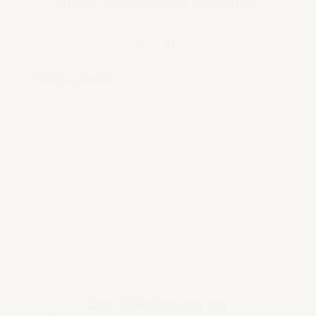
Casano Atelier kaars Sandstone
€ 59,95
Bekijk product
Zion koffiekop met oor