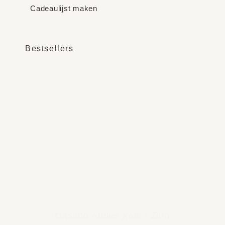
Cadeaulijst maken
Bestsellers
Casano Atelier kaars Zion