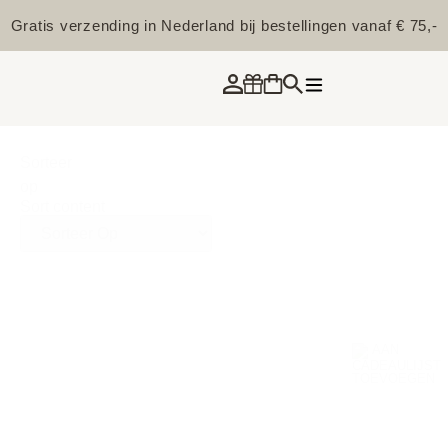
Gratis verzending in Nederland bij bestellingen vanaf € 75,-
Sorteer
op
Sort content