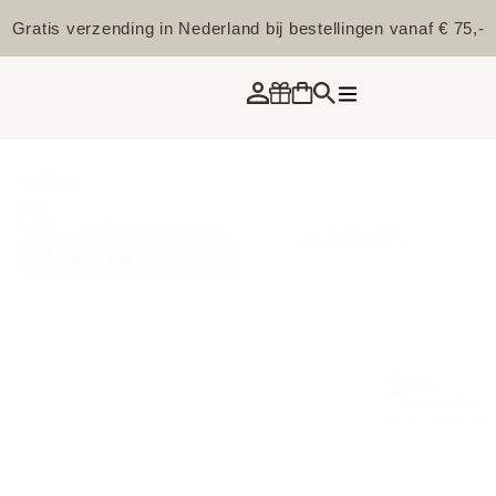
Gratis verzending in Nederland bij bestellingen vanaf € 75,-
Sorteer
op
Sort content
16 producten