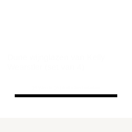
Dune wijnglazen van Kelly
Wearstler (set van 4)
€ 90,00
–
€ 96,00
16 van de 16 producten bekeken