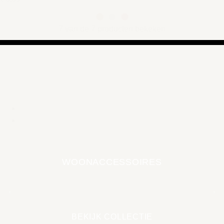
7 van de 7 producten bekeken
WOONACCESSOIRES
EARTH COLLECTIE
BEKIJK COLLECTIE