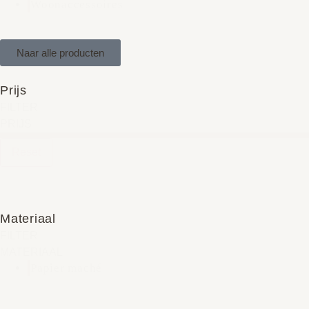
Woonaccessoires
Naar alle producten
Prijs
FILTER
PRIJS
Reset
Materiaal
FILTER
MATERIAAL
Papier maché