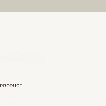
Sorteer
op
Sort content
1 product
PRODUCT
FILTER
PRODUCT
Bestsellers