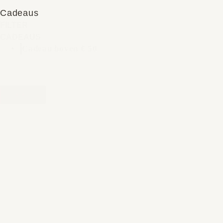
Cadeaus
FILTER
CADEAUS
Cadeau boven € 50
RESET