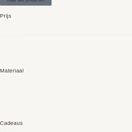
Prijs
FILTER
PRIJS
Reset
Materiaal
FILTER
MATERIAAL
Aardewerk
Glaswerk
Cadeaus
FILTER