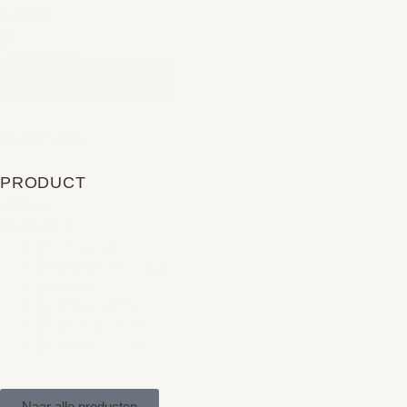
Sorteer
op
Sort content
16 producten
PRODUCT
FILTER
PRODUCT
Bestsellers
Glaswerk en vazen
Keuken
Nieuwe items
Tableware sets
Woonaccessoires
Naar alle producten