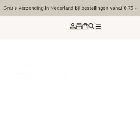
Gratis verzending in Nederland bij bestellingen vanaf € 75,-
Sorteer
op
Sort content
16 producten
Sorry, geen producten gevonden.