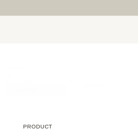
Sorteer
op
Sort content
1 product
PRODUCT
FILTER