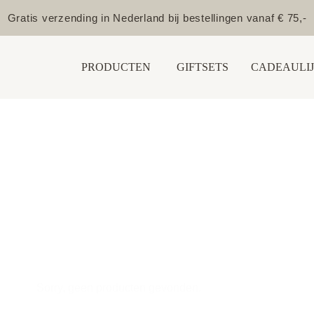
Gratis verzending in Nederland bij bestellingen vanaf € 75,-
PRODUCTEN
GIFTSETS
CADEAULIJ
Sorry, geen producten gevonden.