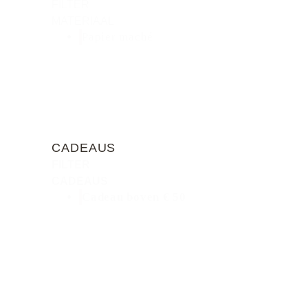
FILTER
MATERIAAL
Papier maché
CADEAUS
FILTER
CADEAUS
Cadeau boven € 50