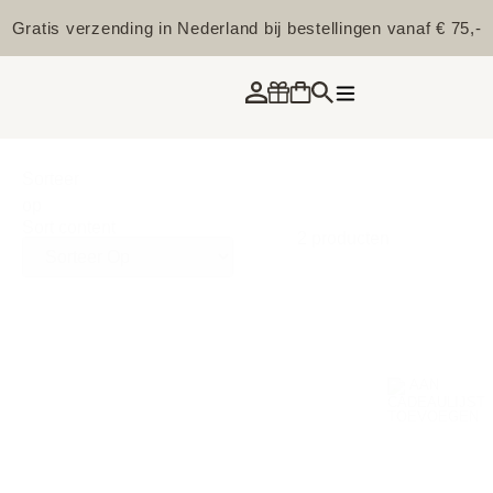
Gratis verzending in Nederland bij bestellingen vanaf € 75,-
Sorteer
op
Sort content
2 producten