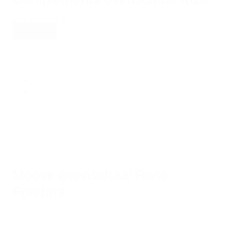
€ 23,40
–
€ 37,75
1 stuk over
Moove ovenschaal Rose
Fondant
€ 35,95