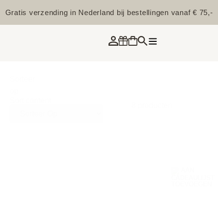
Gratis verzending in Nederland bij bestellingen vanaf € 75,-
Sorteer
op
Sort content
8 producten