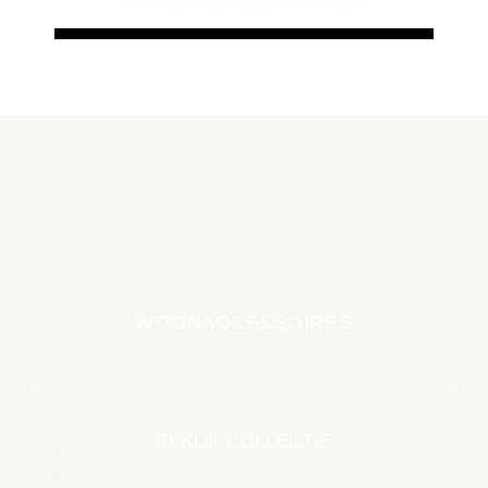
8 van de 8 producten bekeken
WOONACCESSOIRES
EARTH COLLECTIE
BEKIJK COLLECTIE