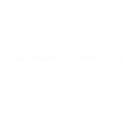
Complements twist bowl Ø18,5
€ 15,95