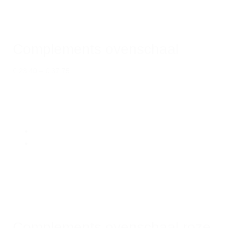
Complements ovenschaal
€ 23,40
–
€ 37,75
Complements ovenschaal roze