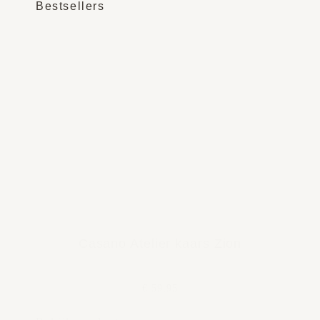
Bestsellers
Casano Atelier kaars Zion
€ 59,95