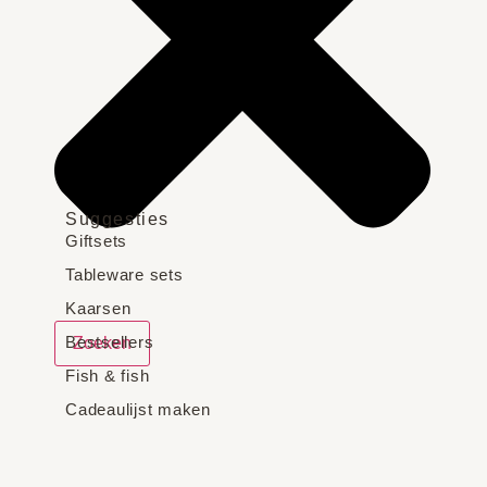
Suggesties
Giftsets
Tableware sets
Kaarsen
Bestsellers
Zoeken
Fish & fish
Cadeaulijst maken