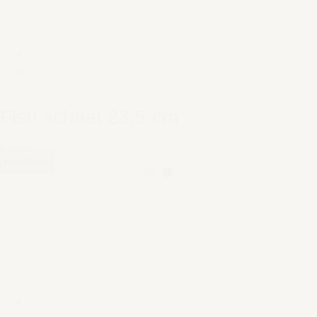
Fish schaal 23,5 cm
€ 18,50
Pre Order