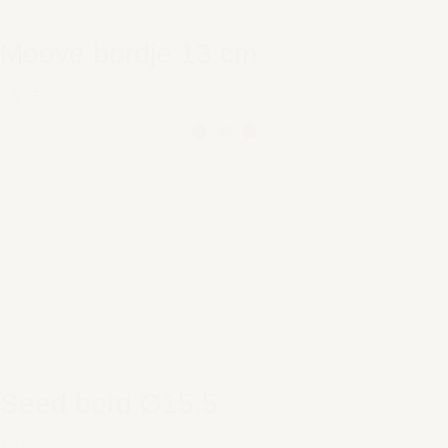
Moove bordje 13 cm
€ 9,95
Seed bord Ø15,5
€ 12,95