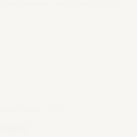
Complements twist bowl Ø18,5
€ 15,95
Seed bord Ø22,5
€ 15,95
2 stuks over