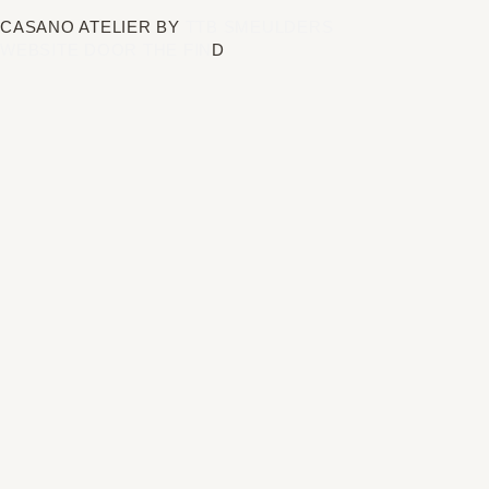
CASANO ATELIER BY
TTB SMEULDERS
WEBSITE DOOR THE FIN
D