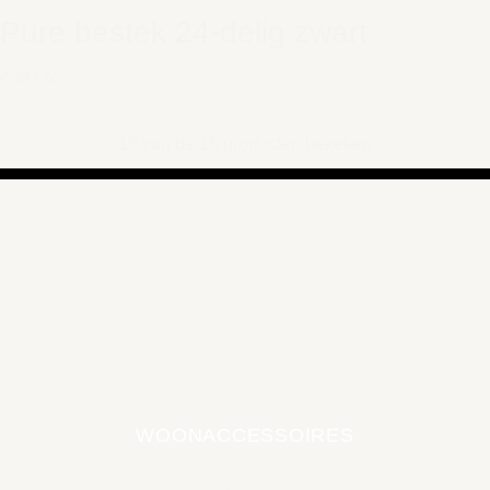
Pure bestek 24-delig zwart
€ 387,00
16 van de 16 producten bekeken
WOONACCESSOIRES