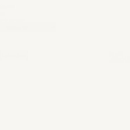
Sorteer
op
Sort content
2 stuks over