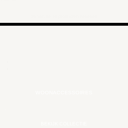
16 van de 16 producten bekeken
WOONACCESSOIRES
EARTH COLLECTIE
BEKIJK COLLECTIE