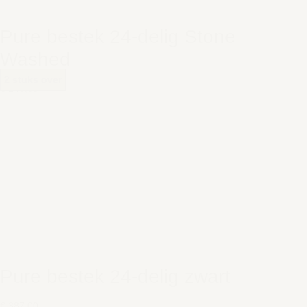
Pure bestek 24-delig Stone
Washed
2 stuks over
€ 248,00
Pure bestek 24-delig zwart
€ 387,00