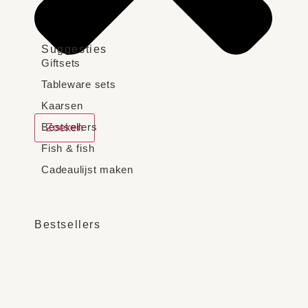
Suggesties
Giftsets
Tableware sets
Kaarsen
Bestsellers
Zoeken
Fish & fish
Cadeaulijst maken
Bestsellers