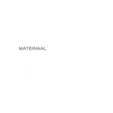
Reset
MATERIAAL
FILTER
MATERIAAL
Aardewerk
Glaswerk
Hout
Papier maché