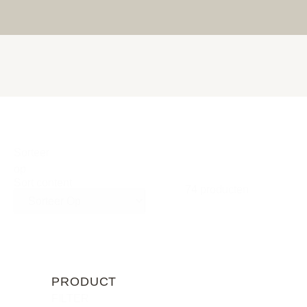
Sorteer
op
Sort content
74 producten
PRODUCT
FILTER