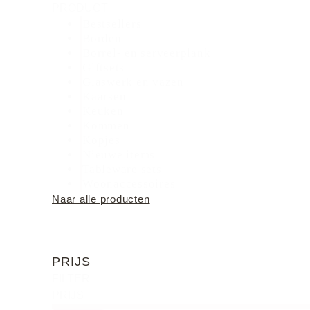
PRODUCT
Bestsellers
Borden
Borrel- en serveerplank
Giftsets
Glaswerk en vazen
Kaarsen
Keuken
Kommen
Kopjes
Nieuwe items
Tableware sets
Woonaccessoires
Naar alle producten
PRIJS
FILTER
PRIJS