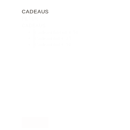
CADEAUS
FILTER
CADEAUS
Cadeau boven € 50
Cadeau tot € 25
Cadeau tot € 50
RESET