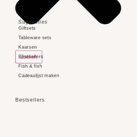
Suggesties
Giftsets
Tableware sets
Kaarsen
Bestsellers
Zoeken
Fish & fish
Cadeaulijst maken
Bestsellers