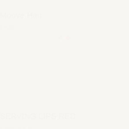
Moove Hart
€ 15,95
SERVING LIPS RED
€ 20,00
–
€ 25,00