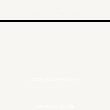
1 van de 1 producten bekeken
WOONACCESSOIRES
EARTH COLLECTIE
BEKIJK COLLECTIE